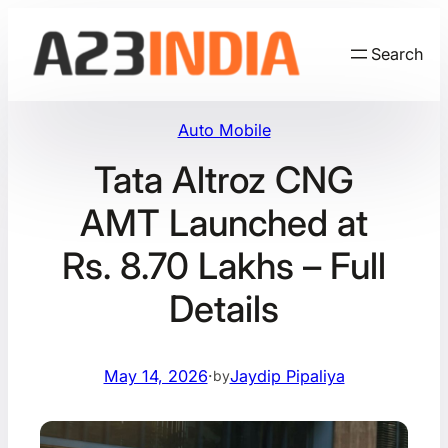
Skip
to
Search
content
Auto Mobile
Tata Altroz CNG
AMT Launched at
Rs. 8.70 Lakhs – Full
Details
May 14, 2026
·
Jaydip Pipaliya
by