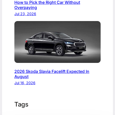
How to Pick the Right Car Without
Overpaying
Jul 23, 2026
2026 Skoda Slavia Facelift Expected In
August
Jul 16, 2026
Tags