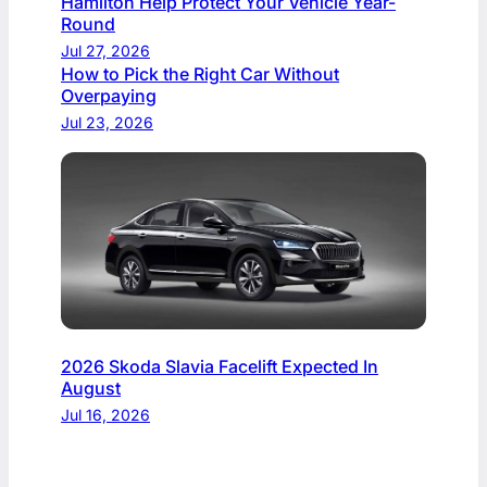
Hamilton Help Protect Your Vehicle Year-
Round
Jul 27, 2026
How to Pick the Right Car Without
Overpaying
Jul 23, 2026
2026 Skoda Slavia Facelift Expected In
August
Jul 16, 2026