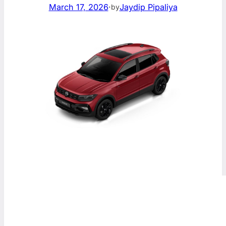
March 17, 2026
·
Jaydip Pipaliya
by