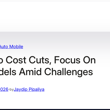
Auto Mobile
o Cost Cuts, Focus On
els Amid Challenges
2026
·
Jaydip Pipaliya
by