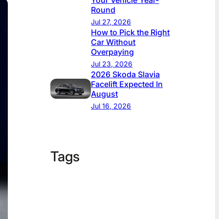
Your Vehicle Year-
Round
Jul 27, 2026
How to Pick the Right
Car Without
Overpaying
Jul 23, 2026
2026 Skoda Slavia
Facelift Expected In
August
Jul 16, 2026
Tags