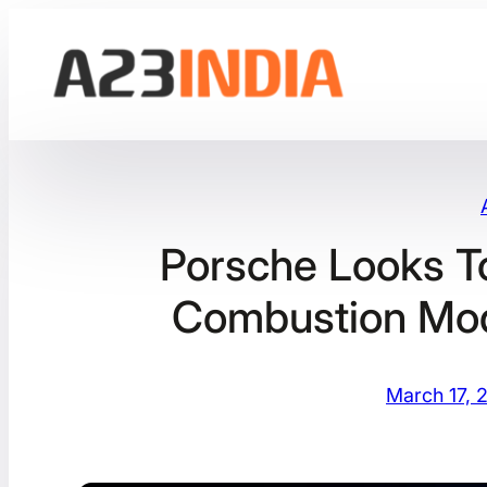
Skip
to
content
Porsche Looks T
Combustion Mod
March 17, 