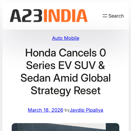
Skip
to
Search
content
Auto Mobile
Honda Cancels 0
Series EV SUV &
Sedan Amid Global
Strategy Reset
March 18, 2026
·
Jaydip Pipaliya
by