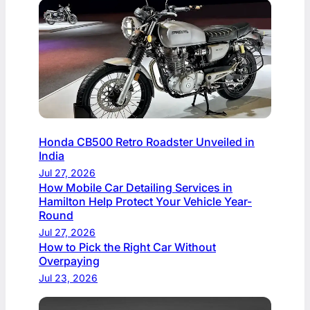
Honda CB500 Retro Roadster Unveiled in
India
Jul 27, 2026
How Mobile Car Detailing Services in
Hamilton Help Protect Your Vehicle Year-
Round
Jul 27, 2026
How to Pick the Right Car Without
Overpaying
Jul 23, 2026