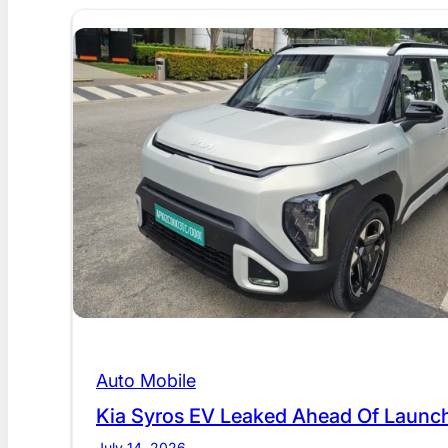
Auto Mobile
Kia Syros EV Leaked Ahead Of Launc
July 14, 2026