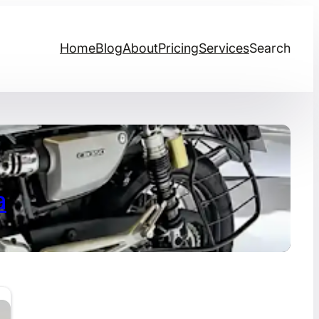
Home
Blog
About
Pricing
Services
Search
a