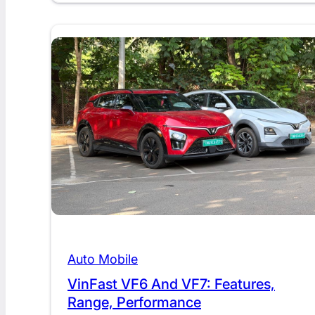
Auto Mobile
VinFast VF6 And VF7: Features,
Range, Performance