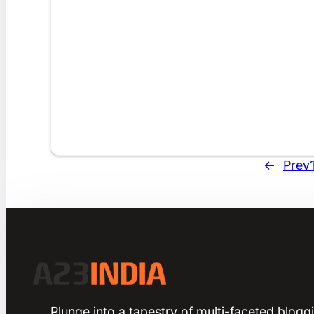
←
Prev
Plunge into a tapestry of multi-faceted bloggi