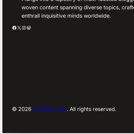
woven content spanning diverse topics, craft
enthrall inquisitive minds worldwide.
Facebook
X
Instagram
WordPress
© 2026
a23india.com
. All rights reserved.