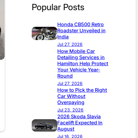
Popular Posts
Honda CB500 Retro
Roadster Unveiled in
India
Jul 27, 2026
How Mobile Car
Detailing Services in
Hamilton Help Protect
Your Vehicle Year-
Round
Jul 27, 2026
How to Pick the Right
Car Without
Overpaying
Jul 23, 2026
2026 Skoda Slavia
Facelift Expected In
August
Jul 16, 2026