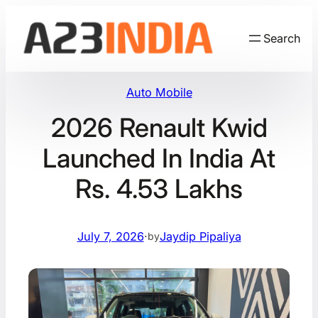
Skip
to
Search
content
Auto Mobile
2026 Renault Kwid
Launched In India At
Rs. 4.53 Lakhs
July 7, 2026
·
Jaydip Pipaliya
by