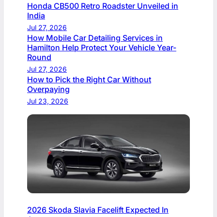
Honda CB500 Retro Roadster Unveiled in
India
Jul 27, 2026
How Mobile Car Detailing Services in
Hamilton Help Protect Your Vehicle Year-
Round
Jul 27, 2026
How to Pick the Right Car Without
Overpaying
Jul 23, 2026
2026 Skoda Slavia Facelift Expected In