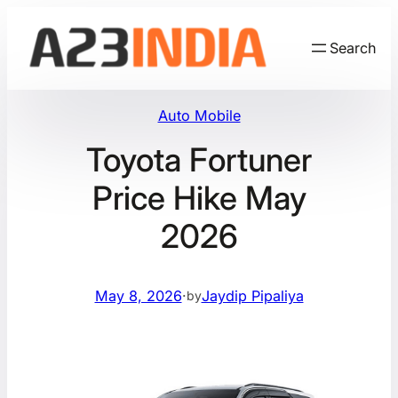
Skip
to
Search
content
Auto Mobile
Toyota Fortuner
Price Hike May
2026
May 8, 2026
·
Jaydip Pipaliya
by