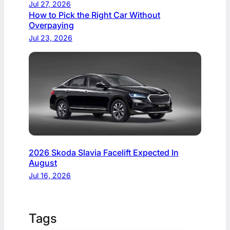
Jul 27, 2026
How to Pick the Right Car Without
Overpaying
Jul 23, 2026
2026 Skoda Slavia Facelift Expected In
August
Jul 16, 2026
Tags