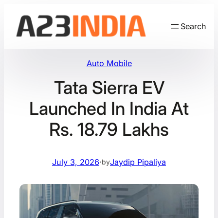
Skip
to
Search
content
Auto Mobile
Tata Sierra EV
Launched In India At
Rs. 18.79 Lakhs
July 3, 2026
·
Jaydip Pipaliya
by