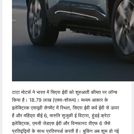
टाटा मोटर्स ने भारत में सिएरा ईवी को शुरुआती कीमत पर लॉन्च
किया है। 18.79 लाख (एक्स-शोरूम)। मध्यम आकार के
इलेक्ट्रिक एसयूवी सेगमेंट में स्थित, सिएरा ईवी कर्व ईवी से ऊपर
है और महिंद्रा बीई 6, मारुति सुजुकी ई विटारा, हुंडई क्रेटा
इलेक्ट्रिक, एमजी जेडएस ईवी और विनफास्ट वीएफ 6 जैसे
प्रतिद्वंद्वियों के साथ प्रतिस्पर्धा करती है। बुकिंग अब शुरू हो गई