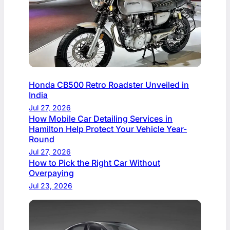
Honda CB500 Retro Roadster Unveiled in
India
Jul 27, 2026
How Mobile Car Detailing Services in
Hamilton Help Protect Your Vehicle Year-
Round
Jul 27, 2026
How to Pick the Right Car Without
Overpaying
Jul 23, 2026