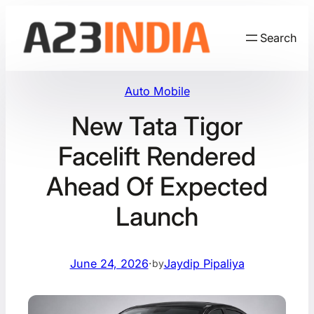
Skip
to
Search
content
Auto Mobile
New Tata Tigor
Facelift Rendered
Ahead Of Expected
Launch
June 24, 2026
·
Jaydip Pipaliya
by