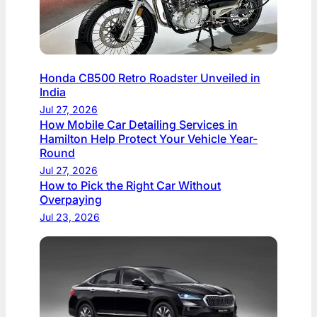
Honda CB500 Retro Roadster Unveiled in
India
Jul 27, 2026
How Mobile Car Detailing Services in
Hamilton Help Protect Your Vehicle Year-
Round
Jul 27, 2026
How to Pick the Right Car Without
Overpaying
Jul 23, 2026