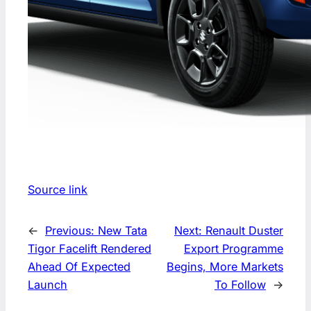
Source link
←
Previous:
New Tata
Next:
Renault Duster
Tigor Facelift Rendered
Export Programme
Ahead Of Expected
Begins, More Markets
Launch
To Follow
→