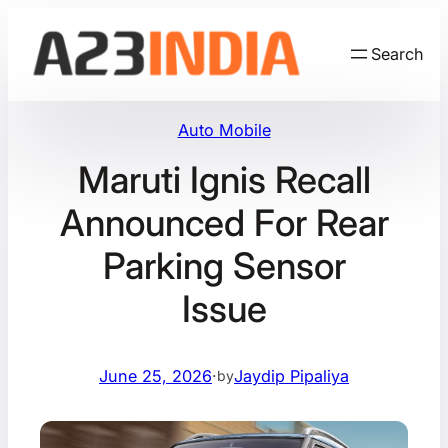
Skip
to
Search
content
Auto Mobile
Maruti Ignis Recall
Announced For Rear
Parking Sensor
Issue
June 25, 2026
·
Jaydip Pipaliya
by