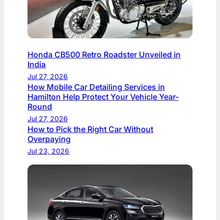
Honda CB500 Retro Roadster Unveiled in
India
Jul 27, 2026
How Mobile Car Detailing Services in
Hamilton Help Protect Your Vehicle Year-
Round
Jul 27, 2026
How to Pick the Right Car Without
Overpaying
Jul 23, 2026