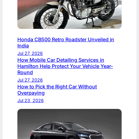
Honda CB500 Retro Roadster Unveiled in
India
Jul 27, 2026
How Mobile Car Detailing Services in
Hamilton Help Protect Your Vehicle Year-
Round
Jul 27, 2026
How to Pick the Right Car Without
Overpaying
Jul 23, 2026