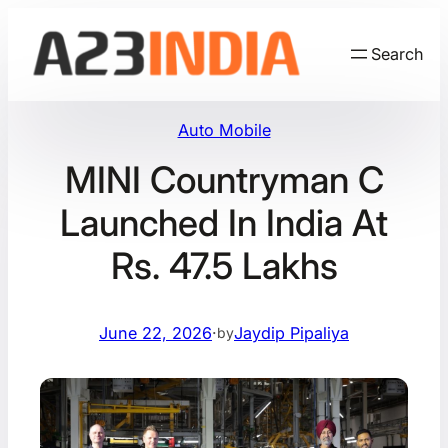
Skip
to
Search
content
Auto Mobile
MINI Countryman C
Launched In India At
Rs. 47.5 Lakhs
June 22, 2026
·
Jaydip Pipaliya
by