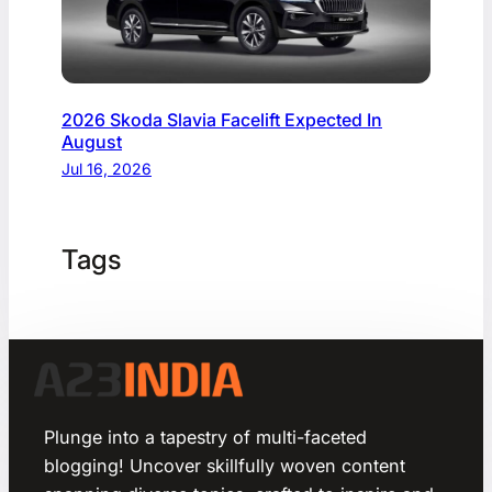
2026 Skoda Slavia Facelift Expected In
August
Jul 16, 2026
Tags
Plunge into a tapestry of multi-faceted
blogging! Uncover skillfully woven content