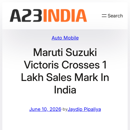
Skip
to
Search
content
Auto Mobile
Maruti Suzuki
Victoris Crosses 1
Lakh Sales Mark In
India
June 10, 2026
·
Jaydip Pipaliya
by