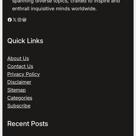
spanning diverse topics, crafted to inspire and
enthrall inquisitive minds worldwide.
Facebook
X
Instagram
WordPress
Quick Links
About Us
Contact Us
Privacy Policy
Disclaimer
Sitemap
Categories
Subscribe
Recent Posts