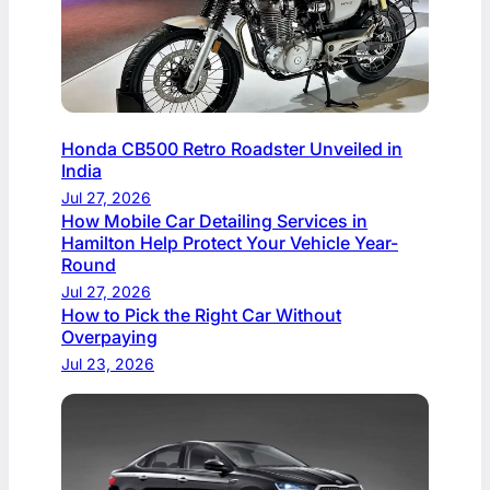
Honda CB500 Retro Roadster Unveiled in
India
Jul 27, 2026
How Mobile Car Detailing Services in
Hamilton Help Protect Your Vehicle Year-
Round
Jul 27, 2026
How to Pick the Right Car Without
Overpaying
Jul 23, 2026