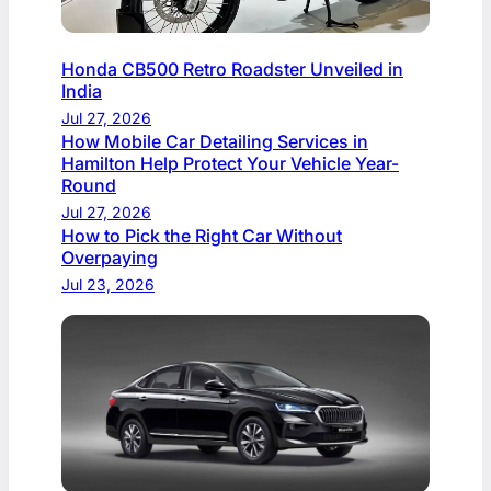
Honda CB500 Retro Roadster Unveiled in
India
Jul 27, 2026
How Mobile Car Detailing Services in
Hamilton Help Protect Your Vehicle Year-
Round
Jul 27, 2026
How to Pick the Right Car Without
Overpaying
Jul 23, 2026