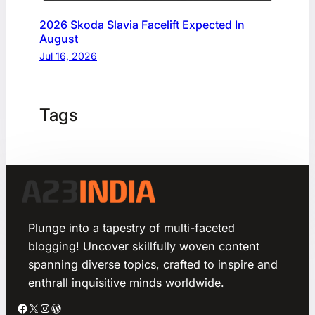
2026 Skoda Slavia Facelift Expected In
August
Jul 16, 2026
Tags
Plunge into a tapestry of multi-faceted
blogging! Uncover skillfully woven content
spanning diverse topics, crafted to inspire and
enthrall inquisitive minds worldwide.
Facebook
X
Instagram
WordPress