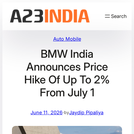
Skip
to
Search
content
Auto Mobile
BMW India
Announces Price
Hike Of Up To 2%
From July 1
June 11, 2026
·
Jaydip Pipaliya
by