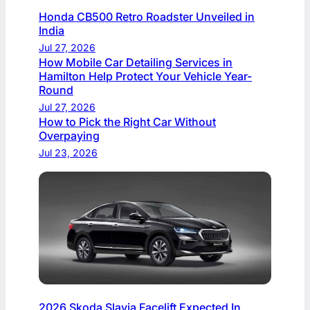
Honda CB500 Retro Roadster Unveiled in
India
Jul 27, 2026
How Mobile Car Detailing Services in
Hamilton Help Protect Your Vehicle Year-
Round
Jul 27, 2026
How to Pick the Right Car Without
Overpaying
Jul 23, 2026
2026 Skoda Slavia Facelift Expected In