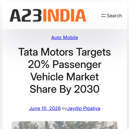
Skip
to
Search
content
Auto Mobile
Tata Motors Targets
20% Passenger
Vehicle Market
Share By 2030
June 10, 2026
·
Jaydip Pipaliya
by