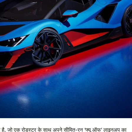
िया है, जो एक रोडस्टर के साथ अपने सीमित-रन ‘फ्यू ऑफ’ लाइनअप का