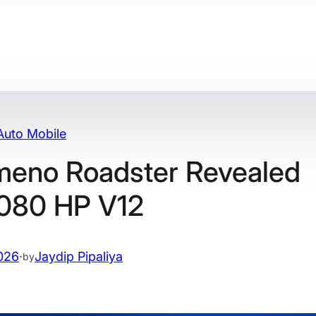
Auto Mobile
meno Roadster Revealed
1080 HP V12
026
·
Jaydip Pipaliya
by