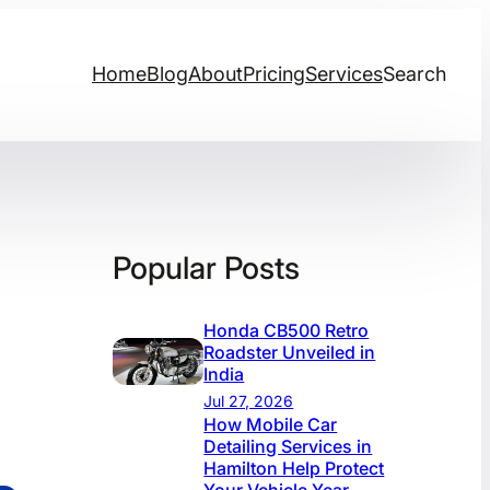
Home
Blog
About
Pricing
Services
Search
Popular Posts
Honda CB500 Retro
Roadster Unveiled in
India
Jul 27, 2026
How Mobile Car
Detailing Services in
Hamilton Help Protect