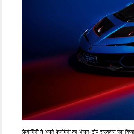
लेम्बोर्गिनी ने अपने फेनोमेनो का ओपन-टॉप संस्करण पेश क