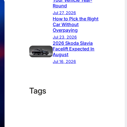
Your Vehicle Year-
Round
Jul 27, 2026
How to Pick the Right
Car Without
Overpaying
Jul 23, 2026
2026 Skoda Slavia
Facelift Expected In
August
Jul 16, 2026
Tags