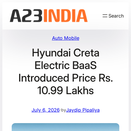
Skip
to
Search
content
Auto Mobile
Hyundai Creta
Electric BaaS
Introduced Price Rs.
10.99 Lakhs
July 6, 2026
·
Jaydip Pipaliya
by