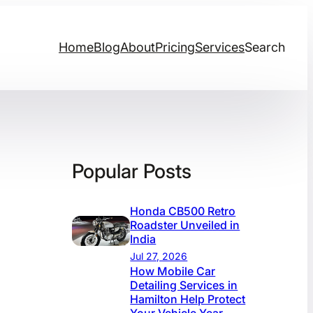
Home
Blog
About
Pricing
Services
Search
Popular Posts
Honda CB500 Retro
Roadster Unveiled in
India
Jul 27, 2026
How Mobile Car
Detailing Services in
Hamilton Help Protect