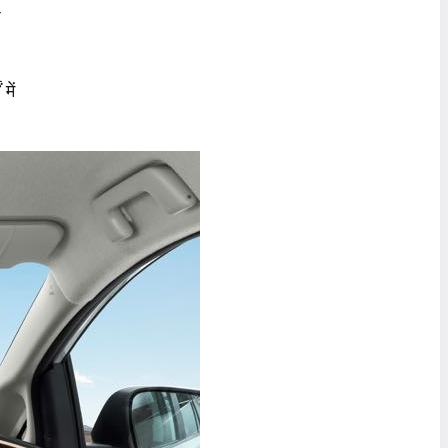
श
में