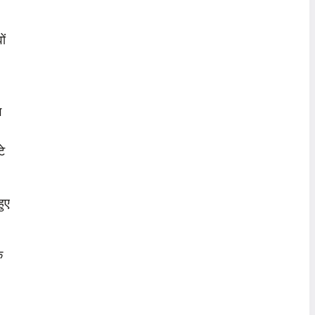
ों
ग
टे
हुए
क