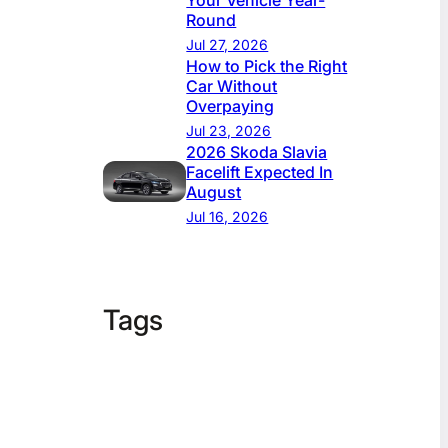
Your Vehicle Year-
Round
Jul 27, 2026
How to Pick the Right
Car Without
Overpaying
Jul 23, 2026
2026 Skoda Slavia
Facelift Expected In
August
Jul 16, 2026
Tags