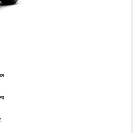
तक
ल्य
र