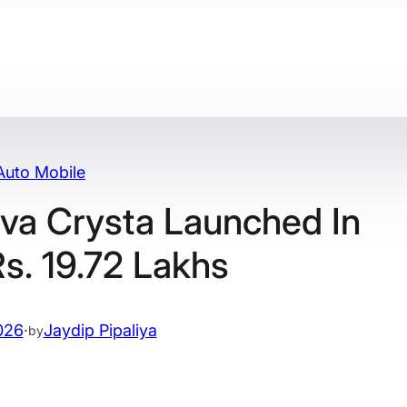
Auto Mobile
va Crysta Launched In
Rs. 19.72 Lakhs
026
·
Jaydip Pipaliya
by