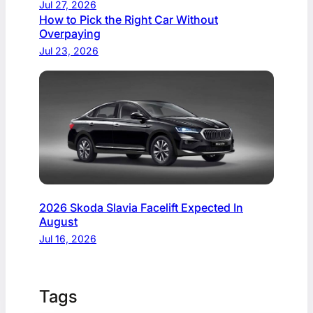
Jul 27, 2026
How to Pick the Right Car Without
Overpaying
Jul 23, 2026
2026 Skoda Slavia Facelift Expected In
August
Jul 16, 2026
Tags