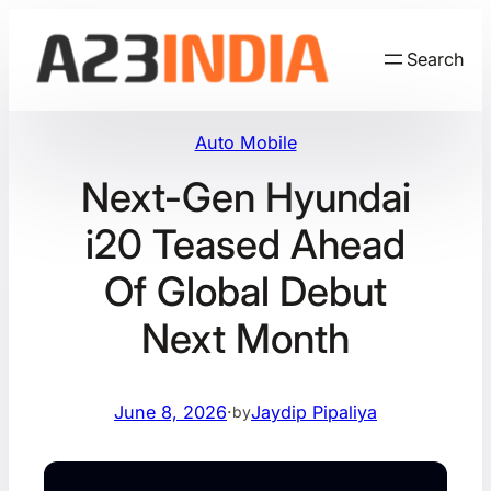
Skip
to
Search
content
Auto Mobile
Next-Gen Hyundai
i20 Teased Ahead
Of Global Debut
Next Month
June 8, 2026
·
Jaydip Pipaliya
by