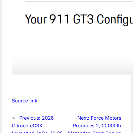
Source link
←
Previous:
2026
Next:
Force Motors
Citroen eC3X
Produces 2,00,000th