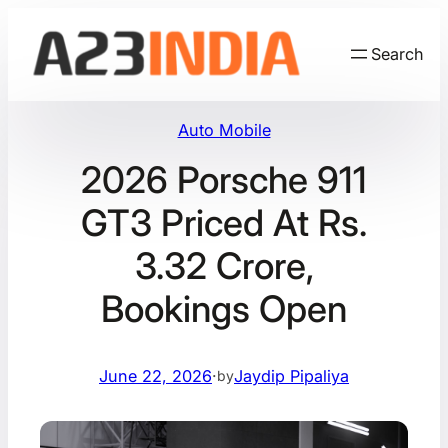
Skip
to
Search
content
Auto Mobile
2026 Porsche 911
GT3 Priced At Rs.
3.32 Crore,
Bookings Open
June 22, 2026
·
Jaydip Pipaliya
by