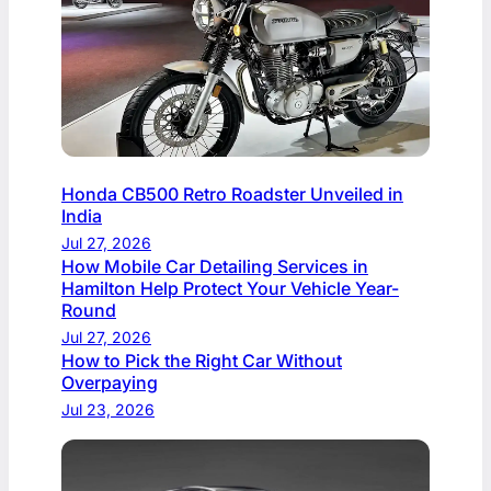
Honda CB500 Retro Roadster Unveiled in
India
Jul 27, 2026
How Mobile Car Detailing Services in
Hamilton Help Protect Your Vehicle Year-
Round
Jul 27, 2026
How to Pick the Right Car Without
Overpaying
Jul 23, 2026