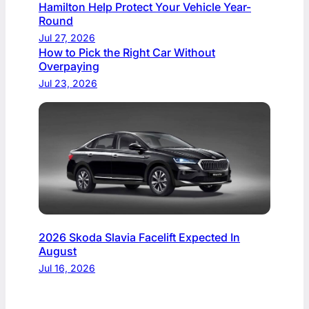
Hamilton Help Protect Your Vehicle Year-
Round
Jul 27, 2026
How to Pick the Right Car Without
Overpaying
Jul 23, 2026
2026 Skoda Slavia Facelift Expected In
August
Jul 16, 2026