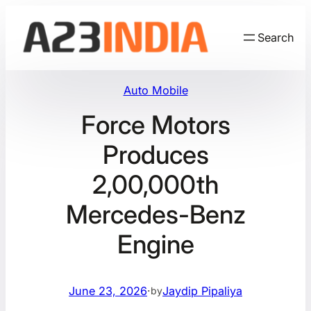
Skip
to
Search
content
Auto Mobile
Force Motors
Produces
2,00,000th
Mercedes-Benz
Engine
June 23, 2026
·
Jaydip Pipaliya
by