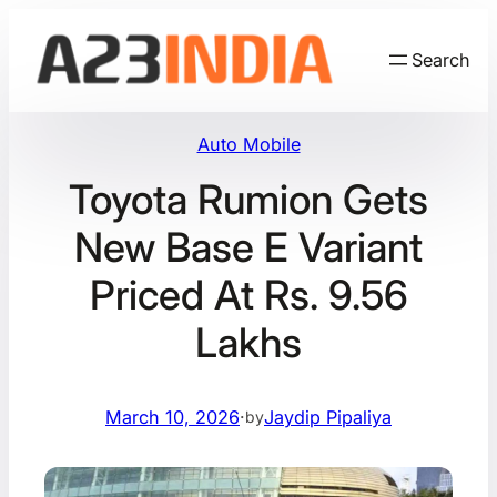
Skip
to
Search
content
Auto Mobile
Toyota Rumion Gets
New Base E Variant
Priced At Rs. 9.56
Lakhs
March 10, 2026
·
Jaydip Pipaliya
by