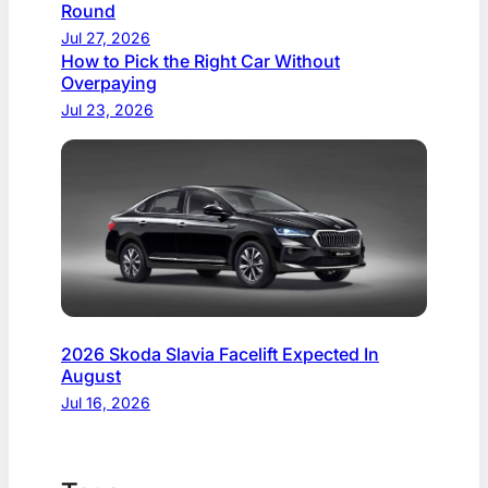
Round
Jul 27, 2026
How to Pick the Right Car Without
Overpaying
Jul 23, 2026
2026 Skoda Slavia Facelift Expected In
August
Jul 16, 2026