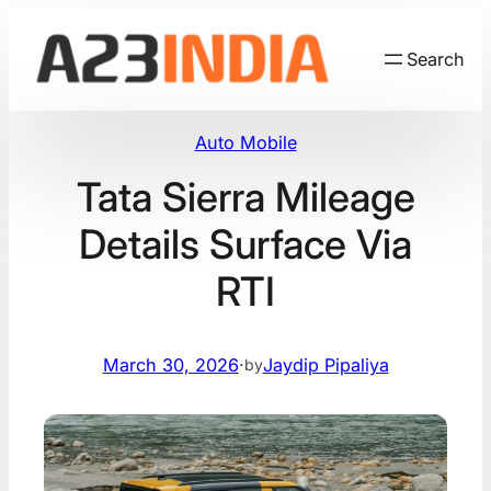
Skip
to
Search
content
Auto Mobile
Tata Sierra Mileage
Details Surface Via
RTI
March 30, 2026
·
Jaydip Pipaliya
by