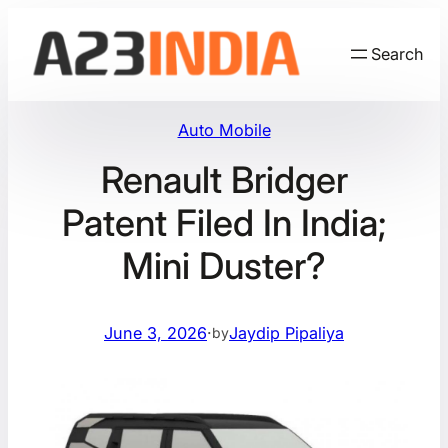
Skip
to
Search
content
Auto Mobile
Renault Bridger
Patent Filed In India;
Mini Duster?
June 3, 2026
·
Jaydip Pipaliya
by