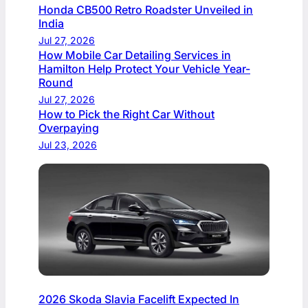
Honda CB500 Retro Roadster Unveiled in
India
Jul 27, 2026
How Mobile Car Detailing Services in
Hamilton Help Protect Your Vehicle Year-
Round
Jul 27, 2026
How to Pick the Right Car Without
Overpaying
Jul 23, 2026
2026 Skoda Slavia Facelift Expected In