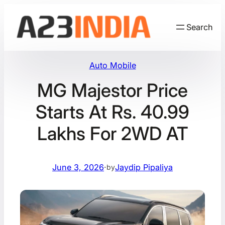
Skip
to
Search
content
Auto Mobile
MG Majestor Price
Starts At Rs. 40.99
Lakhs For 2WD AT
June 3, 2026
·
Jaydip Pipaliya
by