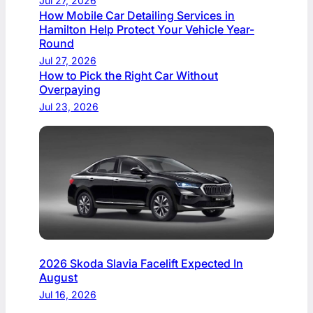
Jul 27, 2026
How Mobile Car Detailing Services in
Hamilton Help Protect Your Vehicle Year-
Round
Jul 27, 2026
How to Pick the Right Car Without
Overpaying
Jul 23, 2026
2026 Skoda Slavia Facelift Expected In
August
Jul 16, 2026