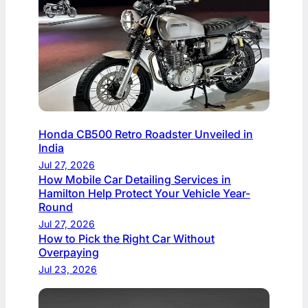
Honda CB500 Retro Roadster Unveiled in
India
Jul 27, 2026
How Mobile Car Detailing Services in
Hamilton Help Protect Your Vehicle Year-
Round
Jul 27, 2026
How to Pick the Right Car Without
Overpaying
Jul 23, 2026