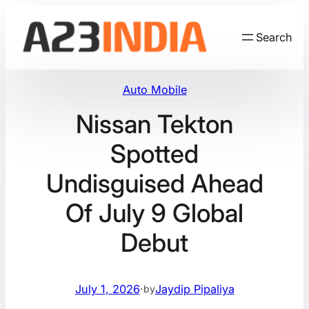
Skip
to
Search
content
Auto Mobile
Nissan Tekton
Spotted
Undisguised Ahead
Of July 9 Global
Debut
July 1, 2026
·
Jaydip Pipaliya
by