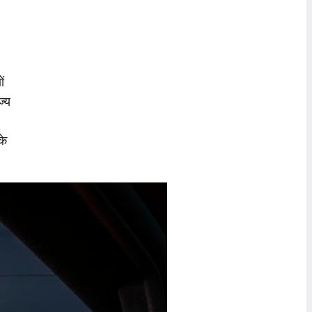
ं
ज्य
के