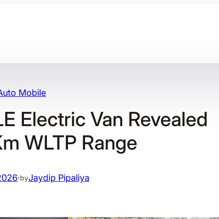
Auto Mobile
 Electric Van Revealed
 Km WLTP Range
2026
·
Jaydip Pipaliya
by