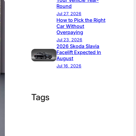
Your Vehicle Year-
Round
Jul 27, 2026
How to Pick the Right
Car Without
Overpaying
Jul 23, 2026
2026 Skoda Slavia
Facelift Expected In
August
Jul 16, 2026
Tags