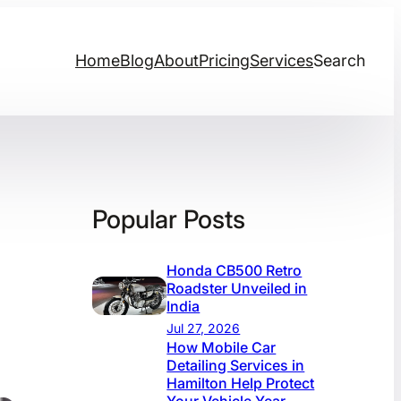
Home
Blog
About
Pricing
Services
Search
Popular Posts
Honda CB500 Retro
Roadster Unveiled in
India
Jul 27, 2026
How Mobile Car
Detailing Services in
Hamilton Help Protect