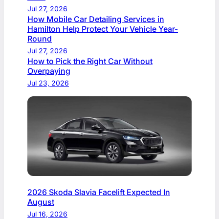
Jul 27, 2026
How Mobile Car Detailing Services in
Hamilton Help Protect Your Vehicle Year-
Round
Jul 27, 2026
How to Pick the Right Car Without
Overpaying
Jul 23, 2026
2026 Skoda Slavia Facelift Expected In
August
Jul 16, 2026