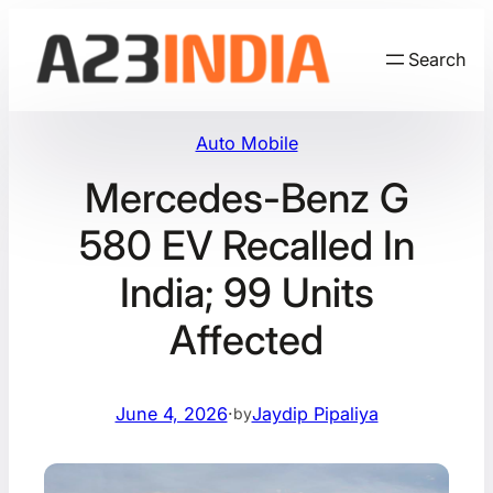
Skip
to
Search
content
Auto Mobile
Mercedes-Benz G
580 EV Recalled In
India; 99 Units
Affected
June 4, 2026
·
Jaydip Pipaliya
by