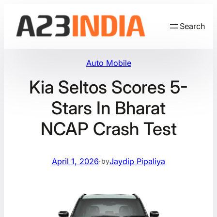
Skip
to
Search
content
Auto Mobile
Kia Seltos Scores 5-
Stars In Bharat
NCAP Crash Test
April 1, 2026
·
Jaydip Pipaliya
by