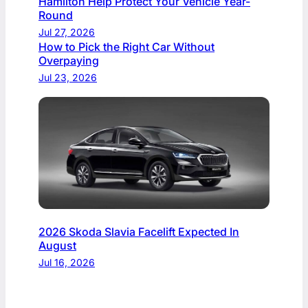
Hamilton Help Protect Your Vehicle Year-
Round
Jul 27, 2026
How to Pick the Right Car Without
Overpaying
Jul 23, 2026
2026 Skoda Slavia Facelift Expected In
August
Jul 16, 2026