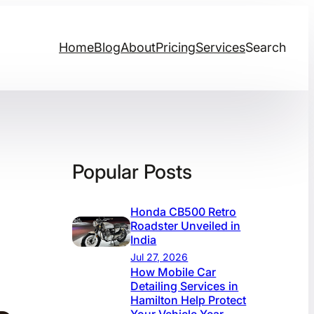
Home
Blog
About
Pricing
Services
Search
Popular Posts
Honda CB500 Retro
Roadster Unveiled in
India
Jul 27, 2026
How Mobile Car
Detailing Services in
Hamilton Help Protect