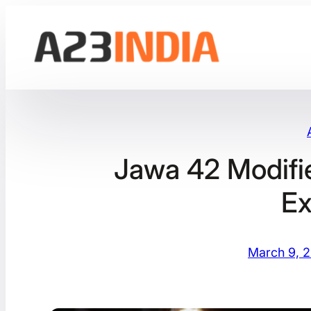
Skip
to
content
Jawa 42 Modified
E
March 9, 