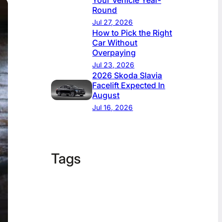
Your Vehicle Year-
Round
Jul 27, 2026
How to Pick the Right
Car Without
Overpaying
Jul 23, 2026
2026 Skoda Slavia
Facelift Expected In
August
Jul 16, 2026
Tags