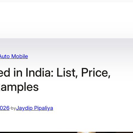
Auto Mobile
 in India: List, Price,
xamples
2026
·
Jaydip Pipaliya
by