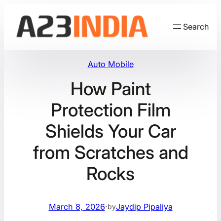
Skip
to
Search
content
Auto Mobile
How Paint
Protection Film
Shields Your Car
from Scratches and
Rocks
March 8, 2026
·
Jaydip Pipaliya
by