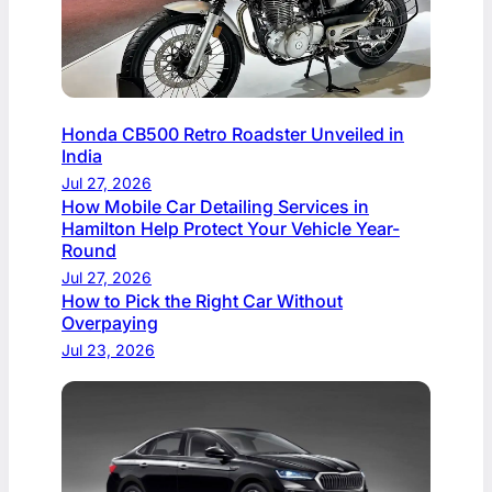
Honda CB500 Retro Roadster Unveiled in
India
Jul 27, 2026
How Mobile Car Detailing Services in
Hamilton Help Protect Your Vehicle Year-
Round
Jul 27, 2026
How to Pick the Right Car Without
Overpaying
Jul 23, 2026