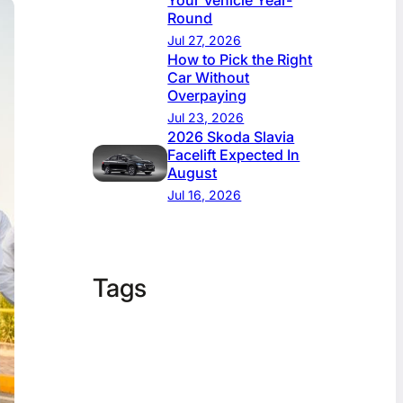
Your Vehicle Year-
Round
Jul 27, 2026
How to Pick the Right
Car Without
Overpaying
Jul 23, 2026
2026 Skoda Slavia
Facelift Expected In
August
Jul 16, 2026
Tags