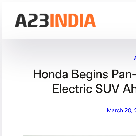
Skip
to
content
Honda Begins Pan-I
Electric SUV A
March 20, 