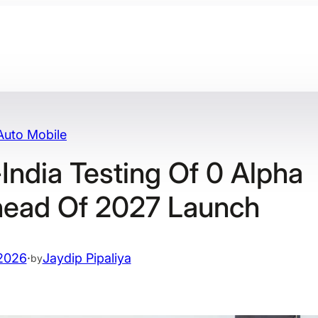
Auto Mobile
ndia Testing Of 0 Alpha
head Of 2027 Launch
2026
·
Jaydip Pipaliya
by