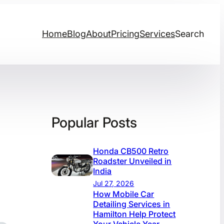
Home
Blog
About
Pricing
Services
Search
Popular Posts
Honda CB500 Retro
Roadster Unveiled in
India
Jul 27, 2026
How Mobile Car
Detailing Services in
Hamilton Help Protect