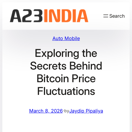
Skip
to
Search
content
Auto Mobile
Exploring the
Secrets Behind
Bitcoin Price
Fluctuations
March 8, 2026
·
Jaydip Pipaliya
by