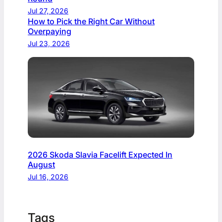
Jul 27, 2026
How to Pick the Right Car Without
Overpaying
Jul 23, 2026
2026 Skoda Slavia Facelift Expected In
August
Jul 16, 2026
Tags