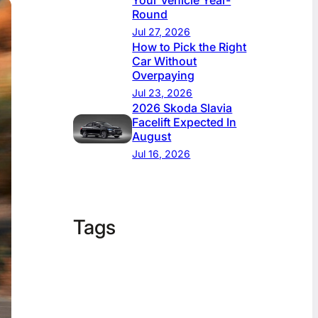
Your Vehicle Year-
Round
Jul 27, 2026
How to Pick the Right
Car Without
Overpaying
Jul 23, 2026
2026 Skoda Slavia
Facelift Expected In
August
Jul 16, 2026
Tags