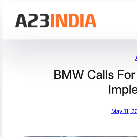
Skip
to
content
BMW Calls For 
Impl
May 11, 2