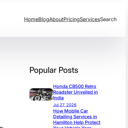
Home
Blog
About
Pricing
Services
Search
Popular Posts
Honda CB500 Retro
Roadster Unveiled in
India
Jul 27, 2026
How Mobile Car
Detailing Services in
Hamilton Help Protect