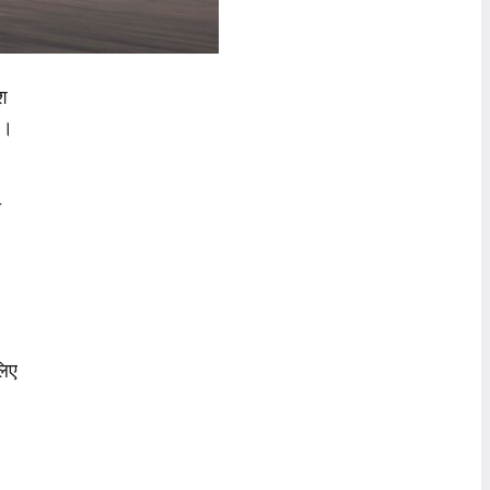
ाश
ै।
ी
लिए
-