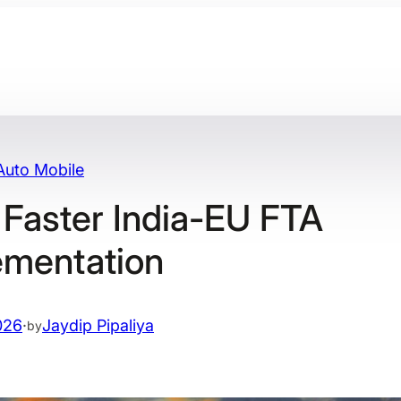
Auto Mobile
Faster India-EU FTA
ementation
026
·
Jaydip Pipaliya
by