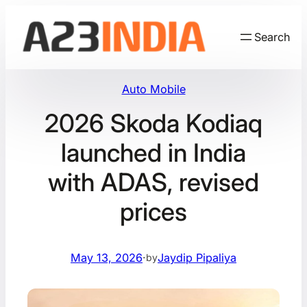
Skip
to
Search
content
Auto Mobile
2026 Skoda Kodiaq
launched in India
with ADAS, revised
prices
May 13, 2026
·
Jaydip Pipaliya
by