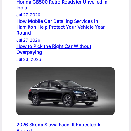
Honda CB500 Retro Roadster Unveiled in
India
Jul 27, 2026
How Mobile Car Detailing Services in
Hamilton Help Protect Your Vehicle Year-
Round
Jul 27, 2026
How to Pick the Right Car Without
Overpaying
Jul 23, 2026
2026 Skoda Slavia Facelift Expected In
August