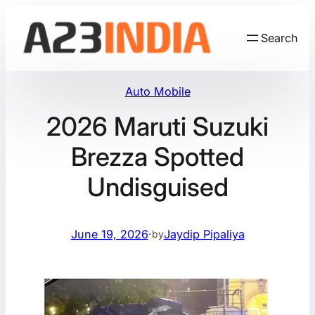
Skip
to
Search
content
Auto Mobile
2026 Maruti Suzuki
Brezza Spotted
Undisguised
June 19, 2026
·
Jaydip Pipaliya
by