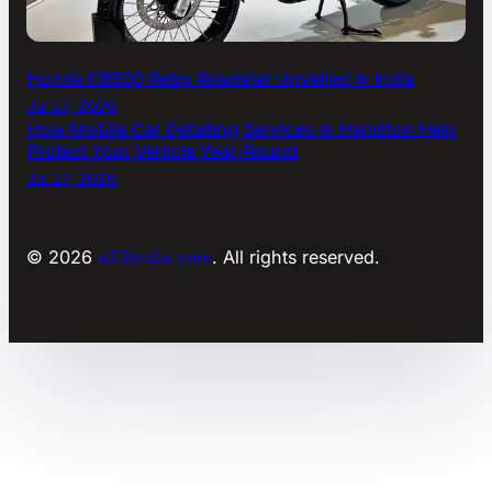
Honda CB500 Retro Roadster Unveiled in India
Jul 27, 2026
How Mobile Car Detailing Services in Hamilton Help
Protect Your Vehicle Year-Round
Jul 27, 2026
© 2026
a23india.com
. All rights reserved.