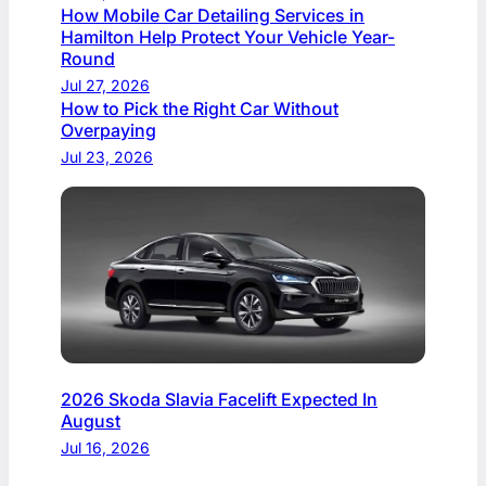
How Mobile Car Detailing Services in
Hamilton Help Protect Your Vehicle Year-
Round
Jul 27, 2026
How to Pick the Right Car Without
Overpaying
Jul 23, 2026
2026 Skoda Slavia Facelift Expected In
August
Jul 16, 2026