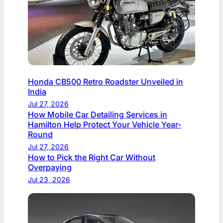
Honda CB500 Retro Roadster Unveiled in
India
Jul 27, 2026
How Mobile Car Detailing Services in
Hamilton Help Protect Your Vehicle Year-
Round
Jul 27, 2026
How to Pick the Right Car Without
Overpaying
Jul 23, 2026