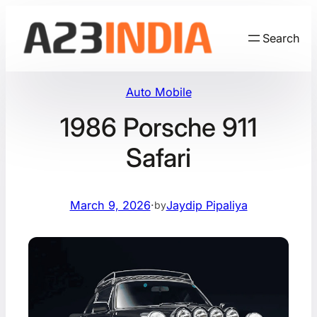
Skip
to
Search
content
Auto Mobile
1986 Porsche 911
Safari
March 9, 2026
·
Jaydip Pipaliya
by