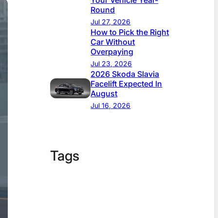
Your Vehicle Year-
Round
Jul 27, 2026
How to Pick the Right
Car Without
Overpaying
Jul 23, 2026
2026 Skoda Slavia
Facelift Expected In
August
Jul 16, 2026
Tags