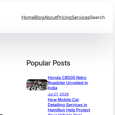
Home
Blog
About
Pricing
Services
Search
Popular Posts
Honda CB500 Retro
Roadster Unveiled in
India
Jul 27, 2026
How Mobile Car
Detailing Services in
Hamilton Help Protect