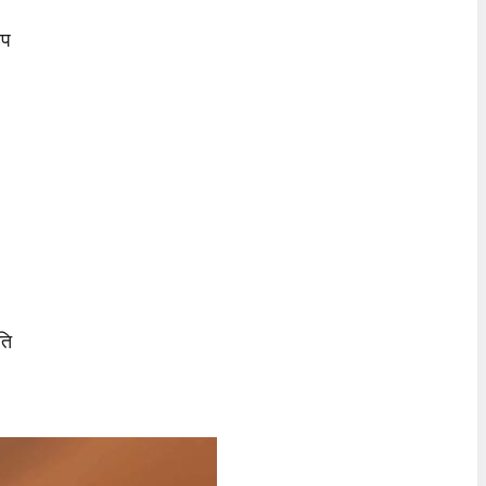
अप
ति