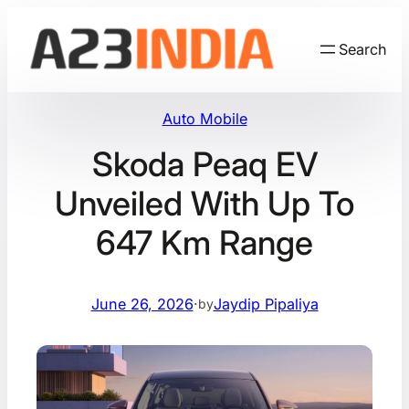
Skip
to
Search
content
Auto Mobile
Skoda Peaq EV
Unveiled With Up To
647 Km Range
June 26, 2026
·
Jaydip Pipaliya
by