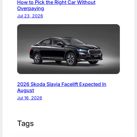
How to Pick the Right Car Without
Overpaying
Jul 23, 2026
2026 Skoda Slavia Facelift Expected In
August
Jul 16, 2026
Tags