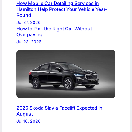
How Mobile Car Detailing Services in
Hamilton Help Protect Your Vehicle Year-
Round
Jul 27, 2026
How to Pick the Right Car Without
Overpaying
Jul 23, 2026
2026 Skoda Slavia Facelift Expected In
August
Jul 16, 2026