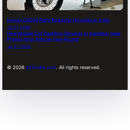
Honda CB500 Retro Roadster Unveiled in India
Jul 27, 2026
How Mobile Car Detailing Services in Hamilton Help
Protect Your Vehicle Year-Round
Jul 27, 2026
© 2026
a23india.com
. All rights reserved.