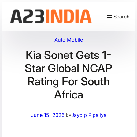
Skip
to
Search
content
Auto Mobile
Kia Sonet Gets 1-
Star Global NCAP
Rating For South
Africa
June 15, 2026
·
Jaydip Pipaliya
by