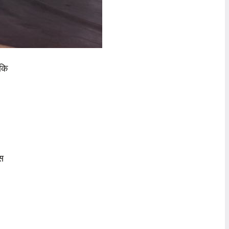
 कि
ंस