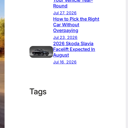
Your Vehicle Year-
Round
Jul 27, 2026
How to Pick the Right
Car Without
Overpaying
Jul 23, 2026
2026 Skoda Slavia
Facelift Expected In
August
Jul 16, 2026
Tags