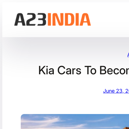
Skip
to
content
Kia Cars To Becom
June 23, 