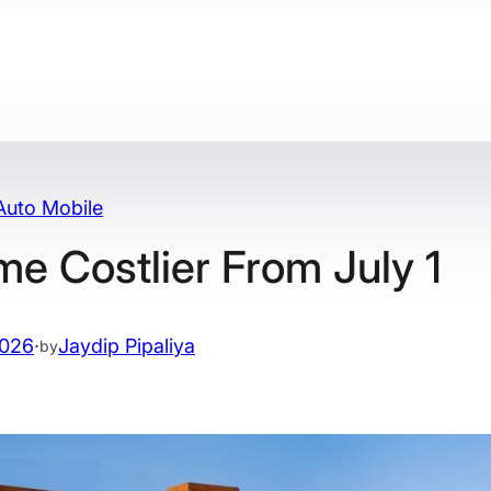
Auto Mobile
e Costlier From July 1
2026
·
Jaydip Pipaliya
by