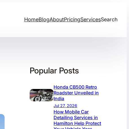
Home
Blog
About
Pricing
Services
Search
Popular Posts
Honda CB500 Retro
Roadster Unveiled in
India
Jul 27, 2026
How Mobile Car
Detailing Services in
Hamilton Help Protect